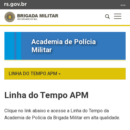
Ir
para
Abrir
Altern
o
a
a
conteúdo
Início
busca
naveg
Ir
do
para
Academia de Polícia
conteúdo
o
Militar
menu
Ir
para
a
LINHA DO TEMPO APM
busca
Linha do Tempo APM
Clique no link abaixo e acesse a Linha do Tempo da
Academia de Polícia da Brigada Militar em alta qualidade.