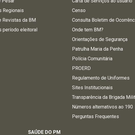
e Pesar
Carta de Serviços ao usuário
s Regionais
Censo
e Revistas da BM
Consulta Boletim de Ocorrênc
s período eleitoral
Onde tem BM?
Orientações de Segurança
Patrulha Maria da Penha
Polícia Comunitária
PROERD
Regulamento de Uniformes
Sites Institucionais
Transparência da Brigada Mili
Números alternativos ao 190
Perguntas Frequentes
SAÚDE DO PM