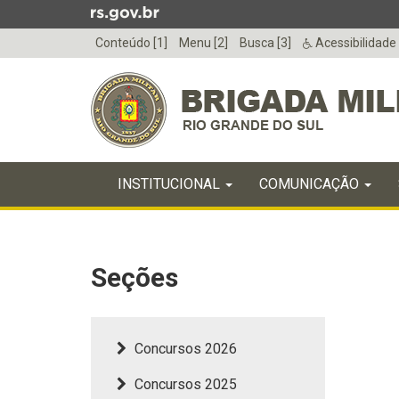
Ir
para
Conteúdo [1]
Menu [2]
Busca [3]
Acessibilidade
o
conteúdo
Ir
para
o
menu
Início
Ir
INICIAL
INSTITUCIONAL
COMUNICAÇÃO
do
para
menu
Início
a
do
busca
conteúdo
Seções
Concursos 2026
Concursos 2025