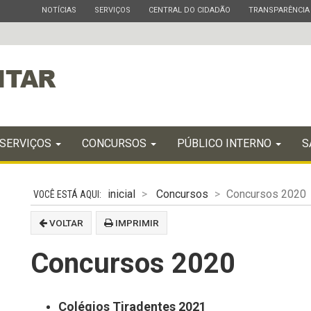
ESTADO
ESTADO
ESTADO
ESTADO
NOTÍCIAS
SERVIÇOS
CENTRAL DO CIDADÃO
TRANSPARÊNCIA
SERVIÇOS
CONCURSOS
PÚBLICO INTERNO
S
inicial
Concursos
Concursos 2020
VOLTAR
IMPRIMIR
Concursos 2020
Colégios Tiradentes 2021