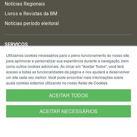
Notícias Regionais
Livros e Revistas da BM
Notícias período eleitoral
SERVIÇOS
Agenda Virtual do DA
Utilizamos cookies necessários para o pleno funcionamento do nosso site,
para aprimorar e personalizar sua experiência durante a navegação, bem
Almanaque
como outros cookies adicionais. Ao clicar em "Aceitar Todos", você terá
acesso a todas as funcionalidades da página e nos ajudará a desenvolver
Autenticação de BO
um site cada vez melhor. Você pode encontrar mais informações sobre
quais cookies estamos utilizando no nosso
Aviso de Cookies
.
Carta de Serviços ao usuário
Censo
ACEITAR TODOS
Consulta Boletim de Ocorrência
ACEITAR NECESSÁRIOS
Onde tem BM?
Orientações de Segurança
Patrulha Maria da Penha