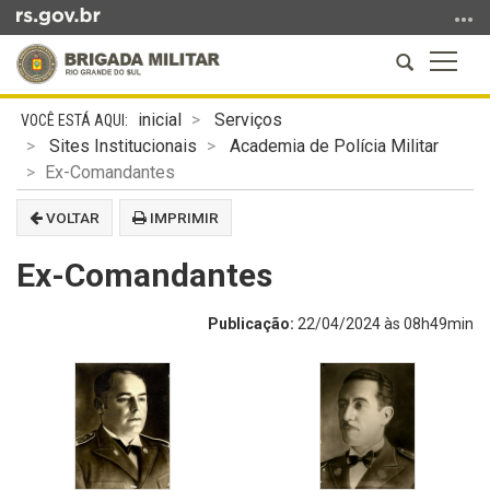
Ir
para
Abrir
Altern
o
a
a
conteúdo
Início
busca
naveg
Ir
inicial
Serviços
do
para
Sites Institucionais
Academia de Polícia Militar
conteúdo
o
Ex-Comandantes
menu
VOLTAR
IMPRIMIR
Ir
para
Ex-Comandantes
a
busca
Publicação:
22/04/2024 às 08h49min