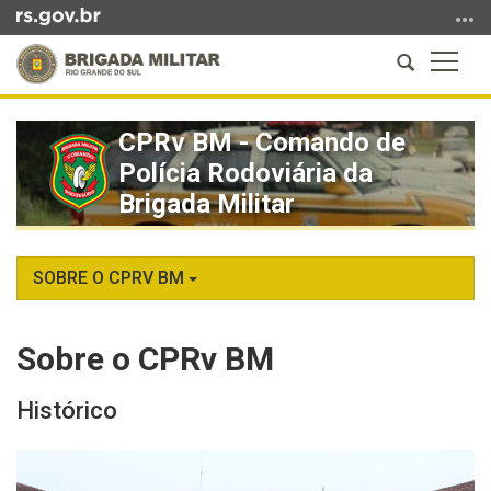
Ir
para
Abrir
Altern
o
a
a
conteúdo
Início
busca
naveg
Ir
do
CPRv BM - Comando de
para
conteúdo
Polícia Rodoviária da
o
menu
Brigada Militar
Ir
para
a
SOBRE O CPRV BM
busca
Sobre o CPRv BM
Histórico