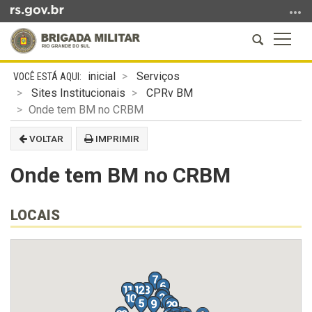
Ir
para
Abrir
Altern
o
a
a
conteúdo
Início
busca
naveg
Ir
inicial
Serviços
do
para
Sites Institucionais
CPRv BM
conteúdo
o
Onde tem BM no CRBM
menu
VOLTAR
IMPRIMIR
Ir
para
Onde tem BM no CRBM
a
busca
LOCAIS