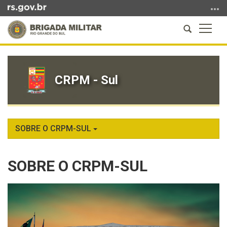
Ir
para
Abrir
Altern
o
a
a
conteúdo
Início
busca
naveg
Ir
do
para
conteúdo
CRPM - Sul
o
menu
Ir
para
a
SOBRE O CRPM-SUL
busca
SOBRE O CRPM-SUL