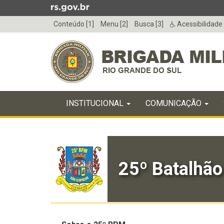
Ir
para
Conteúdo [1]
Menu [2]
Busca [3]
Acessibilidade
o
conteúdo
Ir
para
o
menu
Início
Ir
INICIAL
INSTITUCIONAL
COMUNICAÇÃO
do
para
menu
Início
a
do
busca
conteúdo
25º Batalhão 