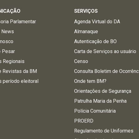
NICAÇÃO
SERVIÇOS
oria Parlamentar
Agenda Virtual do DA
a News
Almanaque
onosco
Autenticação de BO
e Pesar
Carta de Serviços ao usuário
s Regionais
Censo
e Revistas da BM
Consulta Boletim de Ocorrênc
s período eleitoral
Onde tem BM?
Orientações de Segurança
Patrulha Maria da Penha
Polícia Comunitária
PROERD
Regulamento de Uniformes