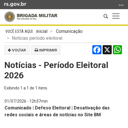
Ir
para
Abrir
Altern
o
a
a
conteúdo
Início
busca
naveg
Ir
inicial
Comunicação
do
para
Notícias período eleitoral
conteúdo
o
Facebook
X
Wh
VOLTAR
IMPRIMIR
menu
Ir
Notícias - Período Eleitoral
para
a
2026
busca
Exibindo
1
a
1
de
1
itens.
01/07/2026 - 12h37min
Comunicado | Defeso Eleitoral | Desativação das
redes sociais e áreas de notícias no Site BM