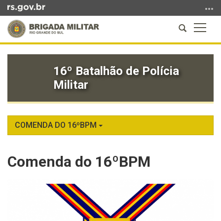
Ir
para
Abrir
Altern
o
a
a
conteúdo
Início
busca
naveg
Ir
do
para
16º Batalhão de Polícia
conteúdo
o
Militar
menu
Ir
para
a
COMENDA DO 16ºBPM
busca
Comenda do 16ºBPM