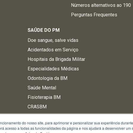
Números alternativos ao 190
Perguntas Frequentes
SAÚDE DO PM
Doe sangue, salve vidas
Acidentados em Serviço
Hospitais da Brigada Militar
Especialidades Médicas
Odontologia da BM
Saúde Mental
Fisioterapia BM
CRASBM
uncionamento do nosso site, para aprimorar e personalizar sua experiência duran
 terá acesso a todas as funcionalidades da página e nos ajudará a desenvolver um