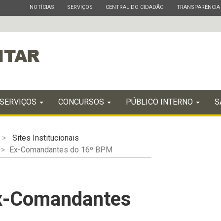
ESTADO
ESTADO
ESTADO
ESTADO
NOTÍCIAS
SERVIÇOS
CENTRAL DO CIDADÃO
TRANSPARÊNCIA
SERVIÇOS
CONCURSOS
PÚBLICO INTERNO
S
Sites Institucionais
Ex-Comandantes do 16º BPM
Ex-Comandantes