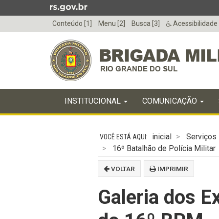
Ir
para
Conteúdo [1]
Menu [2]
Busca [3]
Acessibilidade
o
conteúdo
Ir
para
o
menu
Início
Ir
INICIAL
INSTITUCIONAL
COMUNICAÇÃO
do
para
menu
Início
a
do
busca
inicial
Serviços
conteúdo
16º Batalhão de Polícia Militar
VOLTAR
IMPRIMIR
Galeria dos 