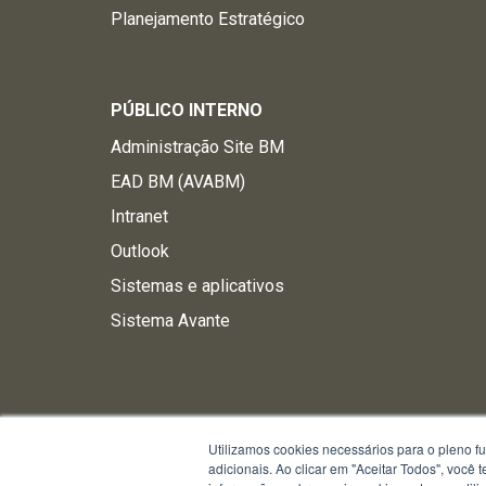
Planejamento Estratégico
PÚBLICO INTERNO
Administração Site BM
EAD BM (AVABM)
Intranet
Outlook
Sistemas e aplicativos
Sistema Avante
Utilizamos cookies necessários para o pleno f
adicionais. Ao clicar em "Aceitar Todos", você