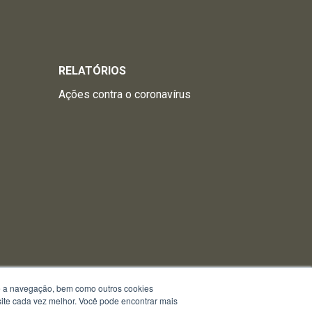
RELATÓRIOS
Ações contra o coronavírus
te a navegação, bem como outros cookies
 site cada vez melhor. Você pode encontrar mais