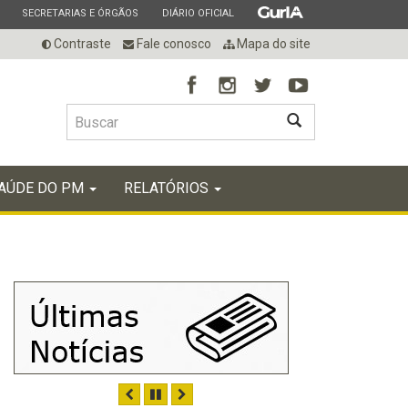
ESTADO
ESTADO
ESTADO
SECRETARIAS E ÓRGÃOS
DIÁRIO OFICIAL
Contraste
Fale conosco
Mapa do site
BUSCAR
AÚDE DO PM
RELATÓRIOS
ANTERIOR
PAUSAR
PRÓXIMO