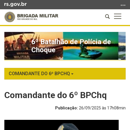
Ir
para
Abrir
Altern
o
a
a
conteúdo
Início
busca
naveg
Ir
do
para
6º Batalhão de Polícia de
conteúdo
o
Choque
menu
Ir
para
a
COMANDANTE DO 6º BPCHQ
busca
Comandante do 6º BPChq
Publicação:
26/09/2025 às 17h08min