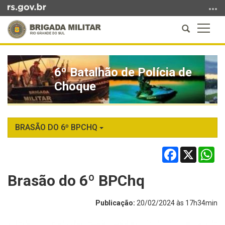
Ir
para
Abrir
Altern
o
a
a
conteúdo
Início
busca
naveg
Ir
do
para
6º Batalhão de Polícia de
conteúdo
o
Choque
menu
Ir
para
a
BRASÃO DO 6º BPCHQ
busca
Facebook
X
Wh
Brasão do 6º BPChq
Publicação:
20/02/2024 às 17h34min