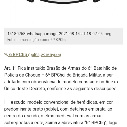
14180758-whatsapp-image-2021-08-14-at-18-07-04.jpeg -
Foto: comunicação social 6 º BPChq
6 BPChq
(.pdf 3,29 MBytes)
Art. 1º Fica instituído Brasão de Armas do 6º Batalhão de
Polícia de Choque – 6º BPChq, da Brigada Militar, a ser
adotado com observância do modelo constante no Anexo
Único deste Decreto, conforme as seguintes descrições:
I – escudo: modelo convencional de heráldicas, em cor
predominante preto (sable), com detalhes em prata; ao
centro do escudo, o elmo medieval com as armas
sobrepostas a este, acima a abreviatura “6° BPChq”, logo