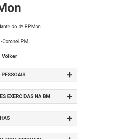
PMon
ante do 4º RPMon
e-Coronel PM
s
Völker
 PESSOAIS
ES EXERCIDAS NA BM
HAS