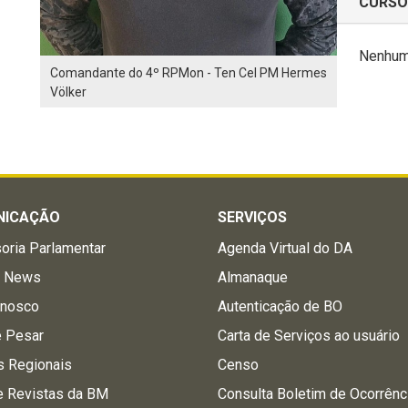
CURSO
Nenhuma
Comandante do 4º RPMon - Ten Cel PM Hermes
Völker
NICAÇÃO
SERVIÇOS
oria Parlamentar
Agenda Virtual do DA
a News
Almanaque
onosco
Autenticação de BO
e Pesar
Carta de Serviços ao usuário
s Regionais
Censo
e Revistas da BM
Consulta Boletim de Ocorrênc