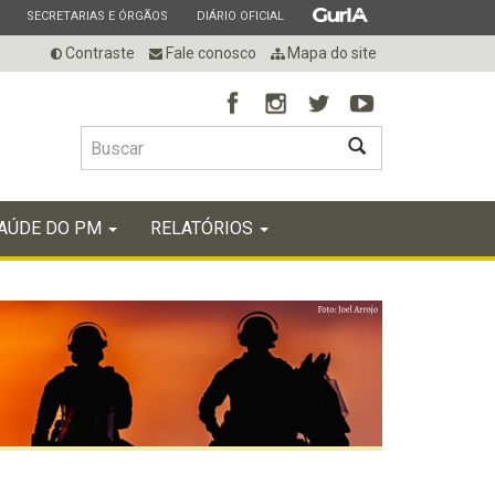
ESTADO
ESTADO
ESTADO
SECRETARIAS E ÓRGÃOS
DIÁRIO OFICIAL
Contraste
Fale conosco
Mapa do site
BUSCAR
AÚDE DO PM
RELATÓRIOS