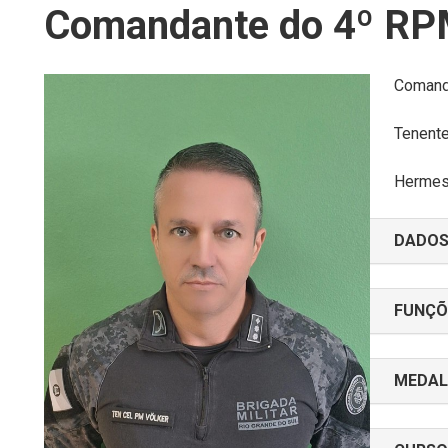
Comandante do 4º R
Comand
Tenent
Herme
DADOS
FUNÇÕ
MEDAL