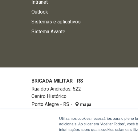
Intranet
Outlook
Sistemas e aplicativos
Sistema Avante
BRIGADA MILITAR - RS
Rua dos Andradas, 522
Centro Histórico
Porto Alegre - RS -
mapa
90020-002
Utilizamos cookies necessários para o pleno f
Fone:
32882740
adicionais. Ao clicar em "Aceitar Todos", você
informações sobre quais cookies estamos util