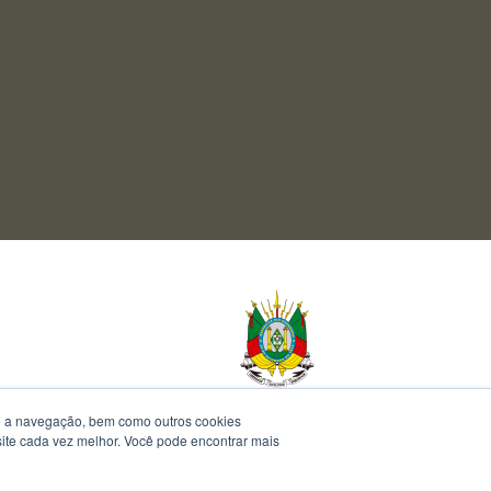
te a navegação, bem como outros cookies
 site cada vez melhor. Você pode encontrar mais