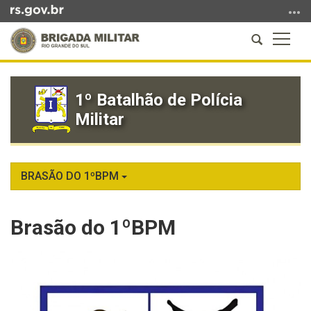
Ir
para
Abrir
Altern
o
a
a
conteúdo
Início
busca
naveg
Ir
do
para
1º Batalhão de Polícia
conteúdo
o
Militar
menu
Ir
para
a
BRASÃO DO 1ºBPM
busca
Brasão do 1ºBPM