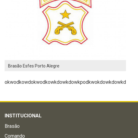
Brasão Esfes Porto Alegre
okwodkowdokwodkowkdowkdowkpodkwokdowkdowkd
INSTITUCIONAL
Brasão
Comando