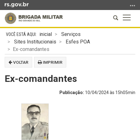
Ir
para
Abrir
Altern
o
a
a
conteúdo
Início
busca
naveg
Ir
inicial
Serviços
do
para
Sites Institucionais
Esfes POA
conteúdo
o
Ex-comandantes
menu
VOLTAR
IMPRIMIR
Ir
para
Ex-comandantes
a
busca
Publicação:
10/04/2024 às 15h05min