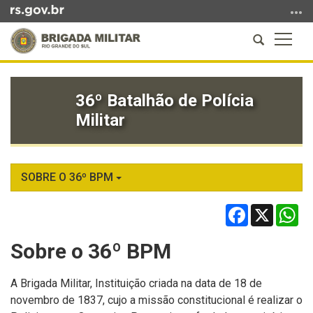
Ir
para
Abrir
Altern
o
a
a
conteúdo
Início
busca
naveg
Ir
do
para
36º Batalhão de Polícia
conteúdo
o
Militar
menu
Ir
para
a
SOBRE O 36º BPM
busca
Facebook
X
Wh
Sobre o 36º BPM
A Brigada Militar, Instituição criada na data de 18 de
novembro de 1837, cujo a missão constitucional é realizar o