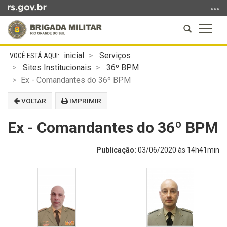
Ir
para
Abrir
Altern
o
a
a
conteúdo
Início
busca
naveg
Ir
inicial
Serviços
do
para
Sites Institucionais
36º BPM
conteúdo
o
Ex - Comandantes do 36º BPM
menu
VOLTAR
IMPRIMIR
Ir
para
Ex - Comandantes do 36º BPM
a
busca
Publicação:
03/06/2020 às 14h41min