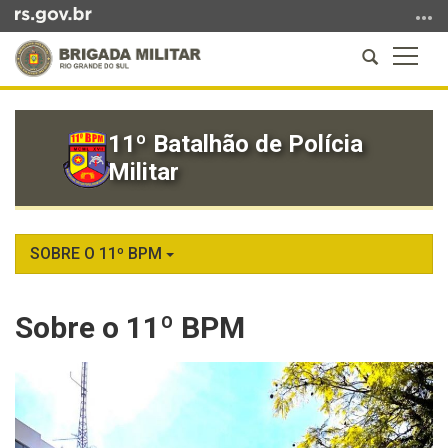
Ir
para
Abrir
Altern
o
a
a
conteúdo
Início
busca
naveg
Ir
do
para
11º Batalhão de Polícia
conteúdo
o
Militar
menu
Ir
para
a
SOBRE O 11º BPM
busca
Sobre o 11º BPM