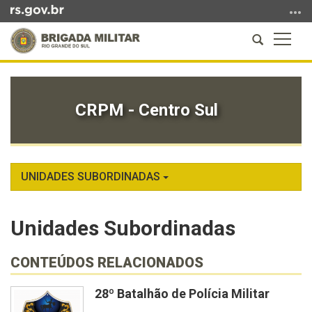
Ir
para
Abrir
Altern
o
a
a
conteúdo
Início
busca
naveg
Ir
do
para
conteúdo
CRPM - Centro Sul
o
menu
Ir
para
a
UNIDADES SUBORDINADAS
busca
Unidades Subordinadas
CONTEÚDOS RELACIONADOS
28º Batalhão de Polícia Militar