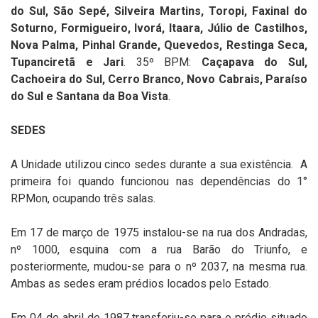
do Sul, São Sepé, Silveira Martins, Toropi, Faxinal do
Soturno, Formigueiro, Ivorá, Itaara, Júlio de Castilhos,
Nova Palma, Pinhal Grande, Quevedos, Restinga Seca,
Tupanciretã e Jari
. 35º BPM:
Caçapava do Sul,
Cachoeira do Sul, Cerro Branco, Novo Cabrais, Paraíso
do Sul e Santana da Boa Vista
.
SEDES
A Unidade utilizou cinco sedes durante a sua existência. A
primeira foi quando funcionou nas dependências do 1°
RPMon, ocupando três salas.
Em 17 de março de 1975 instalou-se na rua dos Andradas,
nº 1000, esquina com a rua Barão do Triunfo, e
posteriormente, mudou-se para o nº 2037, na mesma rua.
Ambas as sedes eram prédios locados pelo Estado.
Em 04 de abril de 1987 transferiu-se para o prédio situado