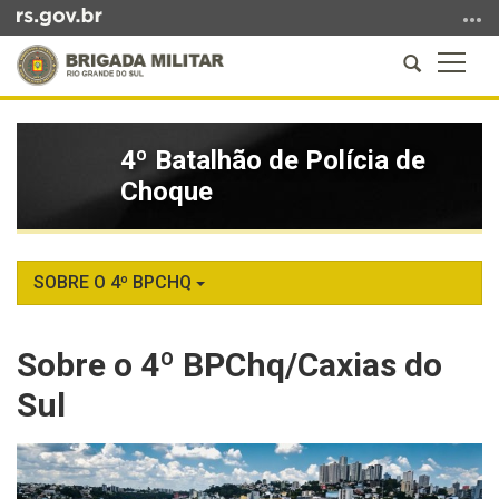
Ir
para
Abrir
Altern
o
a
a
conteúdo
Início
busca
naveg
Ir
do
para
4º Batalhão de Polícia de
conteúdo
o
Choque
menu
Ir
para
a
SOBRE O 4º BPCHQ
busca
Sobre o 4º BPChq/Caxias do
Sul