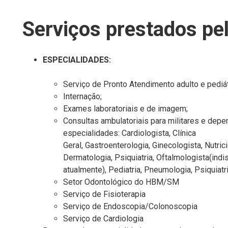
Serviços prestados p
ESPECIALIDADES:
Serviço de Pronto Atendimento adulto e pediát
Internação;
Exames laboratoriais e de imagem;
Consultas ambulatoriais para militares e dep
especialidades:
Cardiologista,
Clínica
Geral,
Gastroenterologia,
Ginecologista
,
Nutrici
Dermatologia, Psiquiatria,
Oftalmologista(indi
atualmente),
Pediatria,
Pneumologia
,
Psiquiatri
Setor Odontológico do HBM/SM
Serviço de Fisioterapia
Serviço de Endoscopia/Colonoscopia
Serviço de Cardiologia