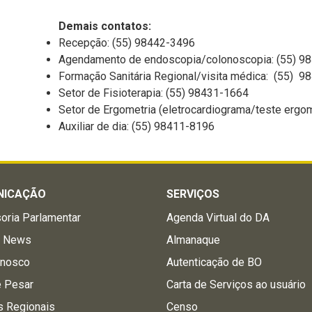
Demais contatos:
Recepção: (55) 98442-3496
Agendamento de endoscopia/colonoscopia: (55) 9
Formação Sanitária Regional/visita médica: (55) 
Setor de Fisioterapia: (55) 98431-1664
Setor de Ergometria (eletrocardiograma/teste ergo
Auxiliar de dia: (55) 98411-8196
NICAÇÃO
SERVIÇOS
oria Parlamentar
Agenda Virtual do DA
a News
Almanaque
onosco
Autenticação de BO
e Pesar
Carta de Serviços ao usuário
s Regionais
Censo