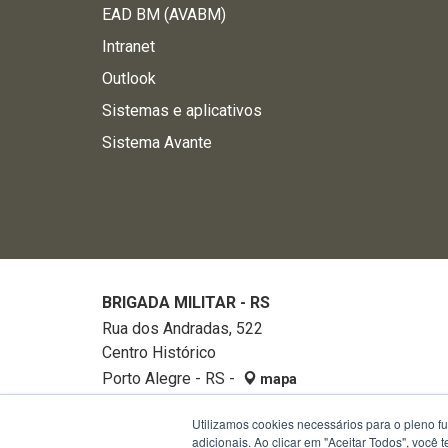
EAD BM (AVABM)
Intranet
Outlook
Sistemas e aplicativos
Sistema Avante
BRIGADA MILITAR - RS
Rua dos Andradas, 522
Centro Histórico
Porto Alegre - RS -
mapa
90020-002
Utilizamos cookies necessários para o pleno f
Fone:
32882740
adicionais. Ao clicar em "Aceitar Todos", você