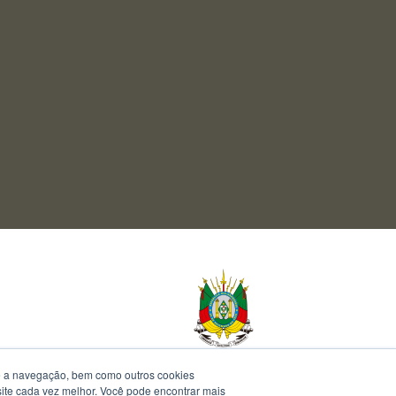
te a navegação, bem como outros cookies
 site cada vez melhor. Você pode encontrar mais