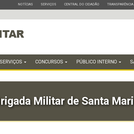
ESTADO
ESTADO
ESTADO
ESTADO
NOTÍCIAS
SERVIÇOS
CENTRAL DO CIDADÃO
TRANSPARÊNCIA
SERVIÇOS
CONCURSOS
PÚBLICO INTERNO
S
rigada Militar de Santa Mar