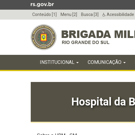
Ir
para
Conteúdo [1]
Menu [2]
Busca [3]
Acessibilidade
o
conteúdo
Ir
para
o
menu
Início
Ir
INICIAL
INSTITUCIONAL
COMUNICAÇÃO
do
para
menu
Início
a
do
busca
conteúdo
Hospital da B