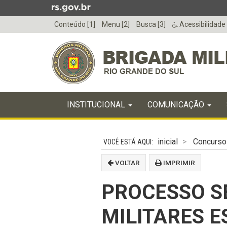
Ir
para
Conteúdo [1]
Menu [2]
Busca [3]
Acessibilidade
o
conteúdo
Ir
para
o
menu
Início
Ir
INICIAL
INSTITUCIONAL
COMUNICAÇÃO
do
para
menu
Início
a
do
busca
inicial
Concurso
conteúdo
VOLTAR
IMPRIMIR
PROCESSO S
MILITARES E