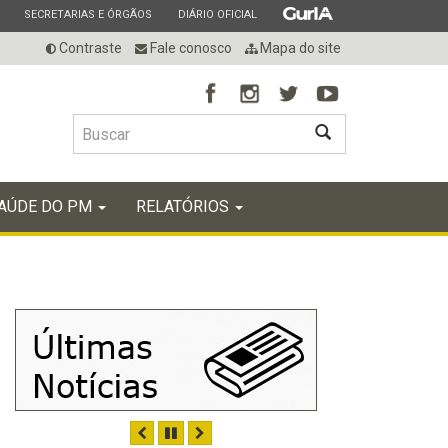
ESTADO
ESTADO
ESTADO
SECRETARIAS E ÓRGÃOS
DIÁRIO OFICIAL
Contraste
Fale conosco
Mapa do site
BUSCAR
AÚDE DO PM
RELATÓRIOS
ANTERIOR
PAUSAR
PRÓXIMO