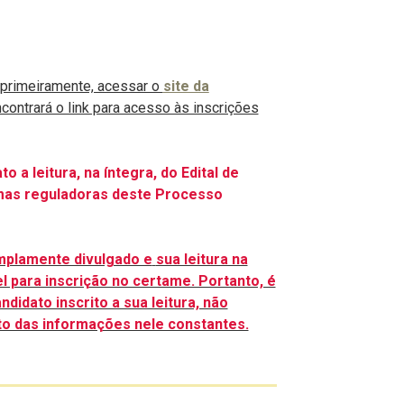
primeiramente, acessar o
site da
ncontrará o link para acesso às inscrições
o a leitura, na íntegra, do Edital de
mas reguladoras deste Processo
amplamente divulgado e
sua leitura na
el para inscrição no certame. Portanto, é
didato inscrito a sua leitura, não
o das informações nele constantes.