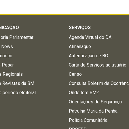
NICAÇÃO
SERVIÇOS
oria Parlamentar
Agenda Virtual do DA
a News
Almanaque
onosco
Autenticação de BO
e Pesar
Carta de Serviços ao usuário
s Regionais
Censo
e Revistas da BM
Consulta Boletim de Ocorrênc
s período eleitoral
Onde tem BM?
Orientações de Segurança
Patrulha Maria da Penha
Polícia Comunitária