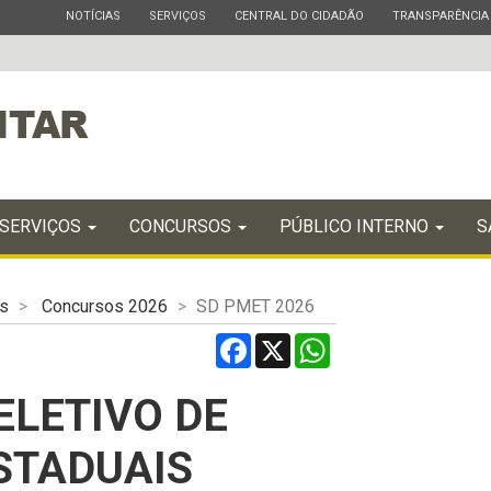
ESTADO
ESTADO
ESTADO
ESTADO
NOTÍCIAS
SERVIÇOS
CENTRAL DO CIDADÃO
TRANSPARÊNCIA
SERVIÇOS
CONCURSOS
PÚBLICO INTERNO
S
s
Concursos 2026
SD PMET 2026
Facebook
X
WhatsApp
ELETIVO DE
STADUAIS