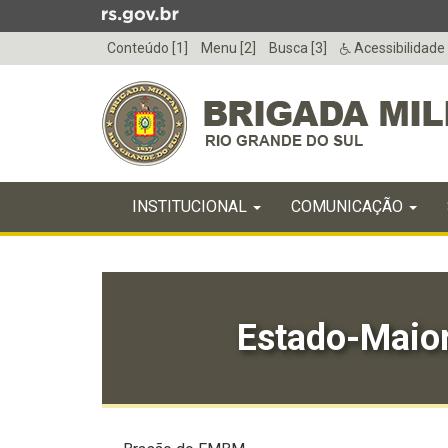
Ir
para
Conteúdo [1]
Menu [2]
Busca [3]
Acessibilidade
o
conteúdo
Ir
para
o
menu
Início
Ir
INICIAL
INSTITUCIONAL
COMUNICAÇÃO
do
para
menu
Início
a
do
busca
conteúdo
Estado-Maior