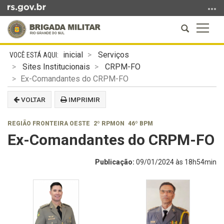
Ir
para
Abrir
Altern
o
a
a
conteúdo
Início
busca
naveg
Ir
inicial
Serviços
do
para
Sites Institucionais
CRPM-FO
conteúdo
o
Ex-Comandantes do CRPM-FO
menu
VOLTAR
IMPRIMIR
Ir
para
REGIÃO FRONTEIRA OESTE
2º RPMON
46º BPM
a
Ex-Comandantes do CRPM-FO
busca
Publicação:
09/01/2024 às 18h54min