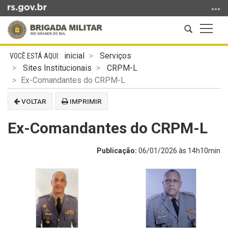
Ir
para
Abrir
Altern
o
a
a
conteúdo
Início
busca
naveg
Ir
inicial
Serviços
do
para
Sites Institucionais
CRPM-L
conteúdo
o
Ex-Comandantes do CRPM-L
menu
VOLTAR
IMPRIMIR
Ir
para
Ex-Comandantes do CRPM-L
a
busca
Publicação:
06/01/2026 às 14h10min