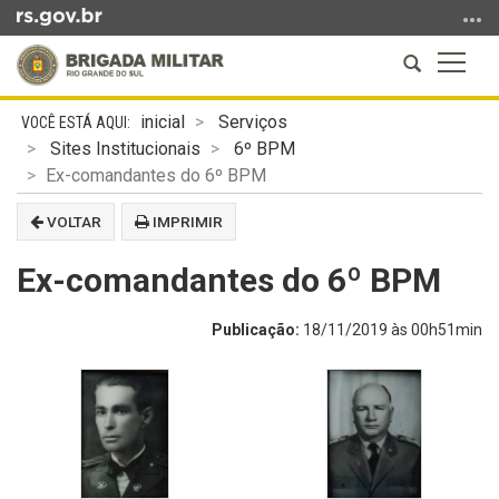
Ir
para
Abrir
Altern
o
a
a
conteúdo
Início
busca
naveg
Ir
inicial
Serviços
do
para
Sites Institucionais
6º BPM
conteúdo
o
Ex-comandantes do 6º BPM
menu
VOLTAR
IMPRIMIR
Ir
para
Ex-comandantes do 6º BPM
a
busca
Publicação:
18/11/2019 às 00h51min