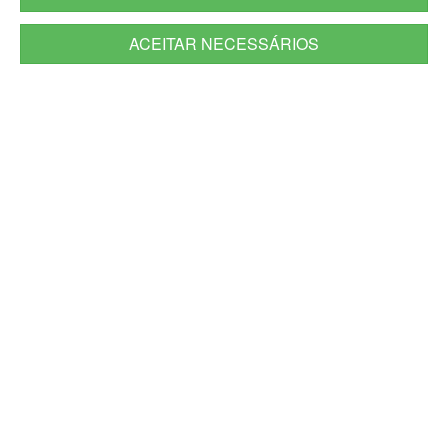
Outlook
Sistemas e aplicativos
ACEITAR NECESSÁRIOS
Sistema Avante
SAÚDE DO PM
Doe sangue, salve vidas
Acidentados em Serviço
Hospitais da Brigada Militar
Especialidades Médicas
Odontologia da BM
Saúde Mental
Fisioterapia BM
CRASBM