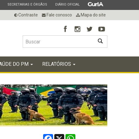
ESTADO
ESTADO
ESTADO
SECRETARIAS E ÓRGÃOS
DIÁRIO OFICIAL
Contraste
Fale conosco
Mapa do site
BUSCAR
AÚDE DO PM
RELATÓRIOS
Facebook
X
WhatsApp