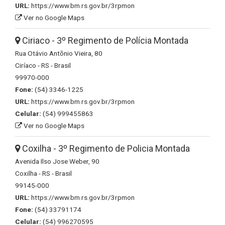
URL:
https://www.bm.rs.gov.br/3rpmon
Ver no Google Maps
Ciriaco - 3º Regimento de Polícia Montada
Rua Otávio Antõnio Vieira, 80
Ciríaco - RS - Brasil
99970-000
Fone:
(54) 3346-1225
URL:
https://www.bm.rs.gov.br/3rpmon
Celular:
(54) 999455863
Ver no Google Maps
Coxilha - 3º Regimento de Policia Montada
Avenida Ilso Jose Weber, 90
Coxilha - RS - Brasil
99145-000
URL:
https://www.bm.rs.gov.br/3rpmon
Fone:
(54) 33791174
Celular:
(54) 996270595