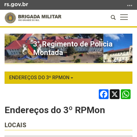
Ir
para
Abrir
Altern
o
a
a
conteúdo
Início
busca
naveg
Ir
do
para
3° Regimento de Policia
conteúdo
o
Montada
menu
Ir
para
a
ENDEREÇOS DO 3º RPMON
busca
Facebook
X
Wh
Endereços do 3º RPMon
LOCAIS