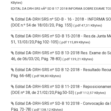
KBytes)
EDITAL DA DRH SRS nÂº SD B 17 2018 INFORMA SOBRE EXAME T
Edital DA-DRH SRS nº SD-B - 16 - 2018 - INFORMA
(DOE n.º 54 de 18/03/20, Pág. 155)
(.pdf 47,31 KBytes)
Edital DA-DRH-SRS nº SD-B 15-2018 - Res.da Junta Méd.
51, 13/03/20,Pág.102-105)
(.pdf 115,89 KBytes)
Edital DA-DRH-SRS nº SD B 13-2018 Res. Exame do Saúd
46, de 06/03/20, Pág. 78-83)
(.pdf 139,21 KBytes)
Edital DA-DRH-SRS nº SD B 12-2018 - Resultado Recur
Pág. 66-68)
(.pdf 98,80 KBytes)
Edital DA-DRH-SRS nº SD B 11-2018 - Reposicionament
(DOE nº 38, de 21/02/20,Pág.50-53)
(.pdf 112,57 KBytes)
Edital DA-DRH-SRS nº SD-B 10 2018 - Convocação da N
Pág. 73-78)
(.pdf 138,12 KBytes)