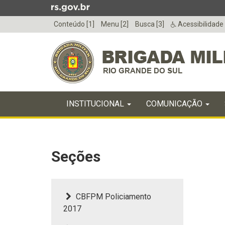
Ir
para
Conteúdo [1]
Menu [2]
Busca [3]
Acessibilidade
o
conteúdo
Ir
para
o
menu
Início
Ir
INICIAL
INSTITUCIONAL
COMUNICAÇÃO
do
para
menu
Início
a
do
busca
conteúdo
Seções
CBFPM Policiamento
2017