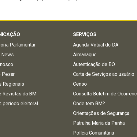
NICAÇÃO
SERVIÇOS
oria Parlamentar
Agenda Virtual do DA
a News
Almanaque
onosco
Autenticação de BO
e Pesar
Carta de Serviços ao usuário
s Regionais
Censo
e Revistas da BM
Consulta Boletim de Ocorrênc
s período eleitoral
Onde tem BM?
Orientações de Segurança
Patrulha Maria da Penha
Polícia Comunitária