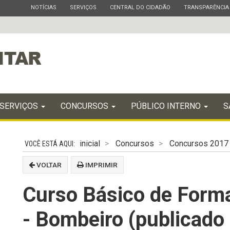
ESTADO
ESTADO
ESTADO
ESTADO
NOTÍCIAS
SERVIÇOS
CENTRAL DO CIDADÃO
TRANSPARÊNCIA
SERVIÇOS
CONCURSOS
PÚBLICO INTERNO
S
inicial
Concursos
Concursos 2017
VOLTAR
IMPRIMIR
Curso Básico de Formaç
- Bombeiro (publicad