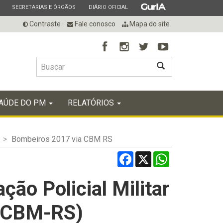
ESTADO
ESTADO
ESTADO
SECRETARIAS E ÓRGÃOS
DIÁRIO OFICIAL
Contraste
Fale conosco
Mapa do site
BUSCAR
AÚDE DO PM
RELATÓRIOS
Bombeiros 2017 via CBM RS
Facebook
X
WhatsApp
ão Policial Militar
o CBM-RS)