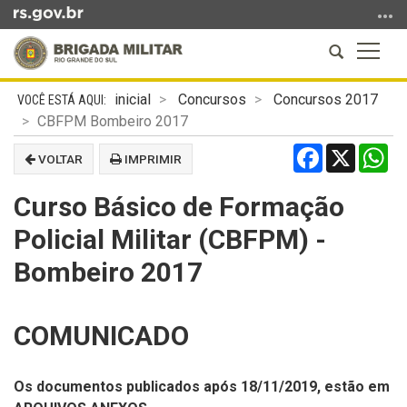
Ir
para
Abrir
Altern
o
a
a
conteúdo
Início
busca
naveg
Ir
inicial
Concursos
Concursos 2017
do
para
CBFPM Bombeiro 2017
conteúdo
o
Facebook
X
Wh
VOLTAR
IMPRIMIR
menu
Ir
Curso Básico de Formação
para
a
Policial Militar (CBFPM) -
busca
Bombeiro 2017
COMUNICADO
Os documentos publicados após 18/11/2019, estão em