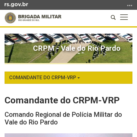
Ir
para
Abrir
Altern
o
a
a
conteúdo
Início
busca
naveg
Ir
do
para
conteúdo
CRPM - Vale do Rio Pardo
o
menu
Ir
para
a
COMANDANTE DO CRPM-VRP
busca
Comandante do CRPM-VRP
Comando Regional de Polícia Militar do
Vale do Rio Pardo