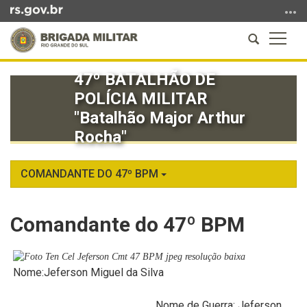
Ir
para
Abrir
Altern
o
a
a
conteúdo
Início
busca
naveg
Ir
47º BATALHÃO DE
do
para
POLÍCIA MILITAR
conteúdo
o
"Batalhão Major Arthur
menu
Rocha"
Ir
para
a
COMANDANTE DO 47º BPM
busca
Comandante do 47º BPM
Nome:Jeferson Miguel da Silva
Nome de Guerra: Jeferson