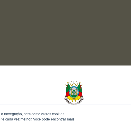
te a navegação, bem como outros cookies
 site cada vez melhor. Você pode encontrar mais