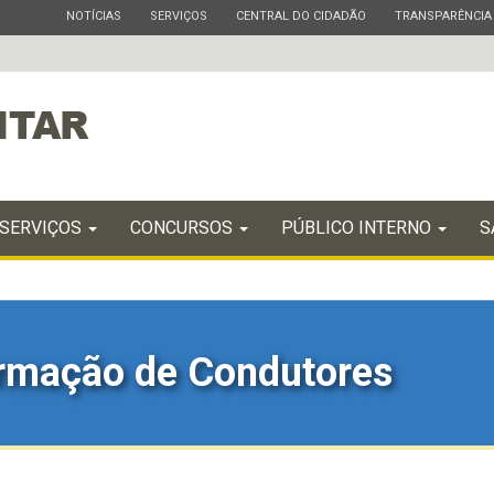
ESTADO
ESTADO
ESTADO
ESTADO
NOTÍCIAS
SERVIÇOS
CENTRAL DO CIDADÃO
TRANSPARÊNCIA
SERVIÇOS
CONCURSOS
PÚBLICO INTERNO
S
ormação de Condutores