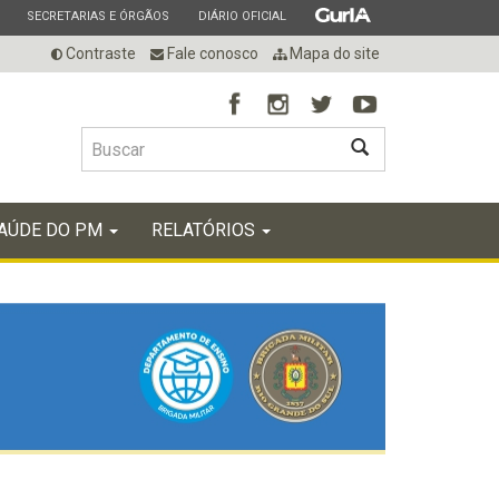
ESTADO
ESTADO
ESTADO
SECRETARIAS E ÓRGÃOS
DIÁRIO OFICIAL
Contraste
Fale conosco
Mapa do site
BUSCAR
AÚDE DO PM
RELATÓRIOS