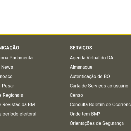
NICAÇÃO
SERVIÇOS
oria Parlamentar
Agenda Virtual do DA
a News
Almanaque
onosco
Autenticação de BO
e Pesar
Carta de Serviços ao usuário
s Regionais
Censo
e Revistas da BM
Consulta Boletim de Ocorrênc
s período eleitoral
Onde tem BM?
Orientações de Segurança