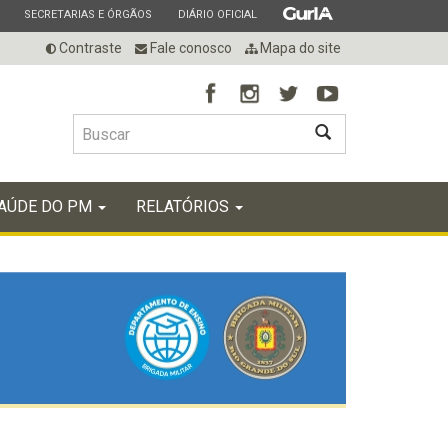
ESTADO
ESTADO
ESTADO
SECRETARIAS E ÓRGÃOS
DIÁRIO OFICIAL
Contraste
Fale conosco
Mapa do site
BUSCAR
AÚDE DO PM
RELATÓRIOS