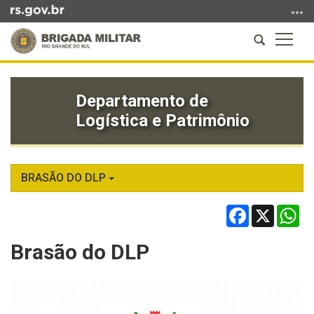
Ir
para
Abrir
Altern
o
a
a
conteúdo
Início
busca
naveg
Ir
do
para
Departamento de
conteúdo
o
Logística e Patrimônio
menu
Ir
para
a
BRASÃO DO DLP
busca
Facebook
X
Wh
Brasão do DLP