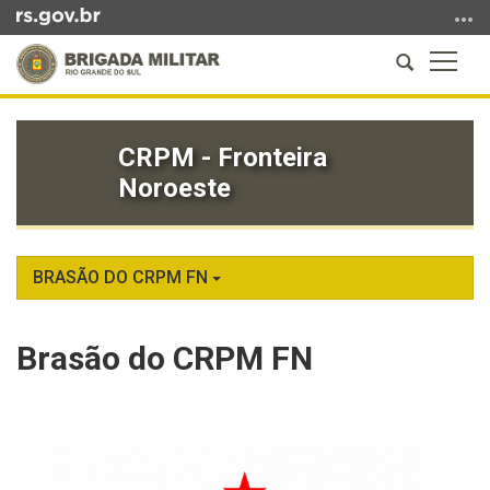
Ir
para
Abrir
Altern
o
a
a
conteúdo
Início
busca
naveg
Ir
do
para
CRPM - Fronteira
conteúdo
o
Noroeste
menu
Ir
para
a
BRASÃO DO CRPM FN
busca
Brasão do CRPM FN