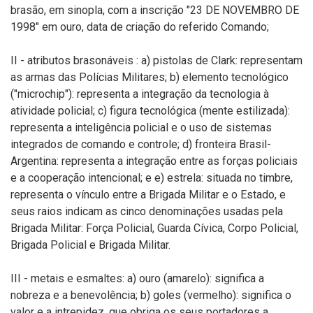
brasão, em sinopla, com a inscrição "23 DE NOVEMBRO DE
1998" em ouro, data de criação do referido Comando;
II - atributos brasonáveis : a) pistolas de Clark: representam
as armas das Polícias Militares; b) elemento tecnológico
("microchip"): representa a integração da tecnologia à
atividade policial; c) figura tecnológica (mente estilizada):
representa a inteligência policial e o uso de sistemas
integrados de comando e controle; d) fronteira Brasil-
Argentina: representa a integração entre as forças policiais
e a cooperação intencional; e e) estrela: situada no timbre,
representa o vínculo entre a Brigada Militar e o Estado, e
seus raios indicam as cinco denominações usadas pela
Brigada Militar: Força Policial, Guarda Cívica, Corpo Policial,
Brigada Policial e Brigada Militar.
III - metais e esmaltes: a) ouro (amarelo): significa a
nobreza e a benevolência; b) goles (vermelho): significa o
valor e a intrepidez, que obriga os seus portadores a