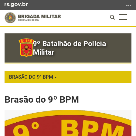
Ir
para
Abrir
Altern
o
a
a
conteúdo
Início
busca
naveg
Ir
do
para
9º Batalhão de Polícia
conteúdo
o
Militar
menu
Ir
para
a
BRASÃO DO 9º BPM
busca
Brasão do 9º BPM