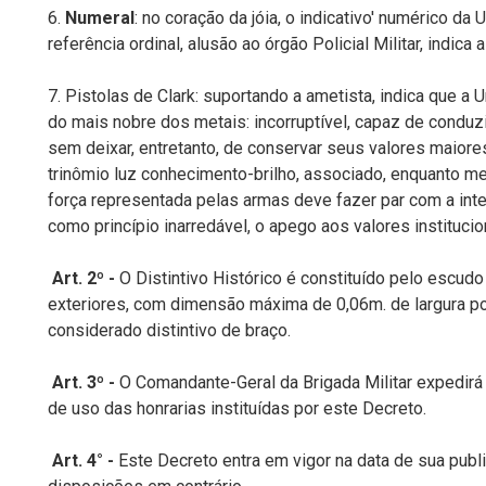
6.
Numeral
: no coração da jóia, o indicativo' numérico da
referência ordinal, alusão ao órgão Policial Militar, indica 
7. Pistolas de Clark: suportando a ametista, indica que a 
do mais nobre dos metais: incorruptível, capaz de conduz
sem deixar, entretanto, de conservar seus valores maiores
trinômio luz conhecimento-brilho, associado, enquanto meta
força representada pelas armas deve fazer par com a inte
como princípio inarredável, o apego aos valores institucion
Art. 2º -
O Distintivo Histórico é constituído pelo escud
exteriores, com dimensão máxima de 0,06m. de largura po
considerado distintivo de braço.
Art. 3º -
O Comandante-Geral da Brigada Militar expedirá
de uso das honrarias instituídas por este Decreto.
Art. 4° -
Este Decreto entra em vigor na data de sua publ