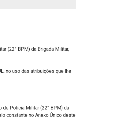
tar (22° BPM) da Brigada Militar,
UL
, no uso das atribuições que lhe
;
o de Polícia Militar (22° BPM) da
elo constante no Anexo Único deste