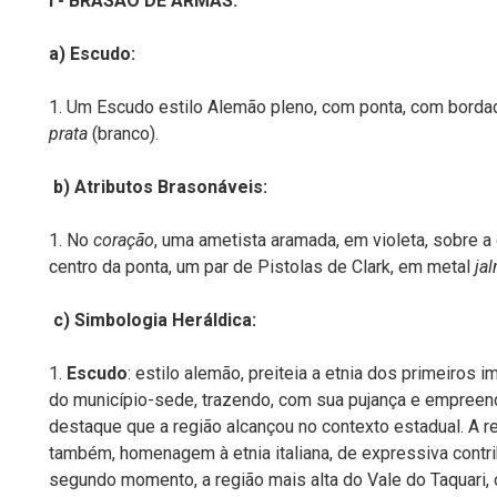
I - BRASÃO DE ARMAS:
a) Escudo:
1. Um Escudo estilo Alemão pleno, com ponta, com bord
prata
(branco).
b) Atributos Brasonáveis:
1. No
coração
, uma ametista aramada, em violeta, sobre a 
centro da ponta, um par de Pistolas de Clark, em metal
jal
c) Simbologia Heráldica:
1.
Escudo
: estilo alemão, preiteia a etnia dos primeiros 
do município-sede, trazendo, com sua pujança e empreen
destaque que a região alcançou no contexto estadual. A re
também, homenagem à etnia italiana, de expressiva contri
segundo momento, a região mais alta do Vale do Taquari, 