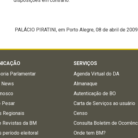
disposições em contrário.
PALÁCIO PIRATINI, em Porto Alegre, 08 de abril de 2009
NICAÇÃO
SERVIÇOS
oria Parlamentar
Agenda Virtual do DA
a News
Almanaque
onosco
Autenticação de BO
e Pesar
Carta de Serviços ao usuário
s Regionais
Censo
e Revistas da BM
Consulta Boletim de Ocorrênc
s período eleitoral
Onde tem BM?