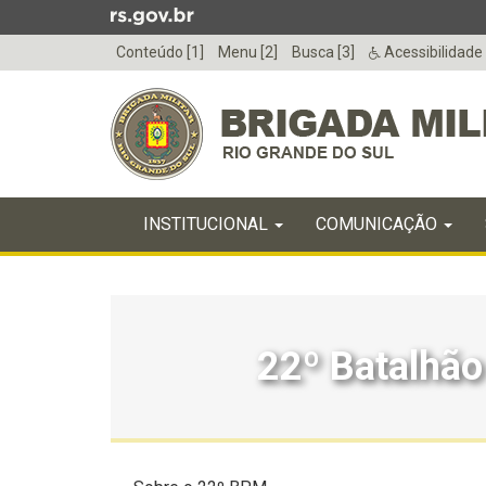
Ir
para
Conteúdo [1]
Menu [2]
Busca [3]
Acessibilidade
o
conteúdo
Ir
para
o
menu
Início
Ir
INICIAL
INSTITUCIONAL
COMUNICAÇÃO
do
para
menu
Início
a
do
busca
conteúdo
22º Batalhão 