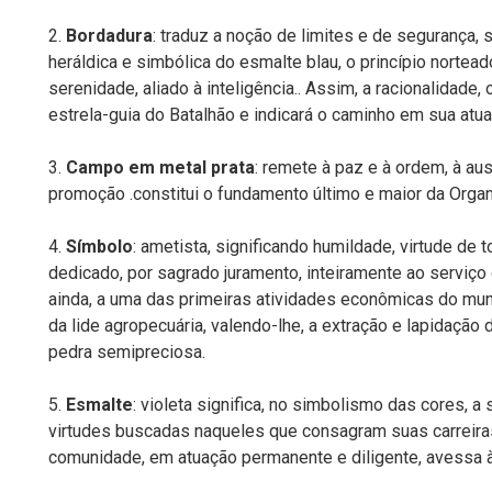
2.
Bordadura
: traduz a noção de limites e de segurança, 
heráldica e simbólica do esmalte blau, o princípio nortea
serenidade, aliado à inteligência.. Assim, a racionalidade, 
estrela-guia do Batalhão e indicará o caminho em sua atua
3.
Campo em metal prata
: remete à paz e à ordem, à au
promoção .constitui o fundamento último e maior da Organi
4.
Símbolo
: ametista, significando humildade, virtude de to
dedicado, por sagrado juramento, inteiramente ao serviço
ainda, a uma das primeiras atividades econômicas do mu
da lide agropecuária, valendo-lhe, a extração e lapidação 
pedra semipreciosa.
5.
Esmalte
: violeta significa, no simbolismo das cores, a
virtudes buscadas naqueles que consagram suas carreiras
comunidade, em atuação permanente e diligente, avessa à