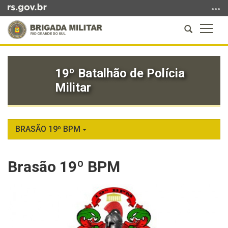
Ir
para
Abrir
Altern
o
a
a
conteúdo
Início
busca
naveg
Ir
do
para
19º Batalhão de Polícia
conteúdo
o
Militar
menu
Ir
para
a
BRASÃO 19º BPM
busca
Brasão 19º BPM