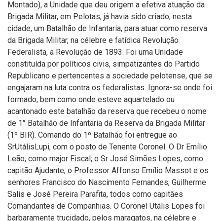
Montado), a Unidade que deu origem a efetiva atuação da
Brigada Militar, em Pelotas, já havia sido criado, nesta
cidade, um Batalhão de Infantaria, para atuar como reserva
da Brigada Militar, na célebre e fatídica Revolução
Federalista, a Revolução de 1893. Foi uma Unidade
constituída por políticos civis, simpatizantes do Partido
Republicano e pertencentes a sociedade pelotense, que se
engajaram na luta contra os federalistas. Ignora-se onde foi
formado, bem como onde esteve aquartelado ou
acantonado este batalhão da reserva que recebeu o nome
de 1° Batalhão de Infantaria da Reserva da Brigada Militar
(1º BIR). Comando do 1º Batalhão foi entregue ao
SrUtálisLupi, com o posto de Tenente Coronel. O Dr Emílio
Leão, como major Fiscal; o Sr José Simões Lopes, como
capitão Ajudante; o Professor Affonso Emílio Massot e os
senhores Francisco do Nascimento Fernandes, Guilherme
Salis e José Pereira Parafita, todos como capitães
Comandantes de Companhias. O Coronel Utális Lopes foi
barbaramente trucidado, pelos maragatos, na célebre e