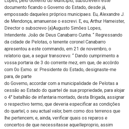
Lopes, pelo Governo do Município, subscrevem este
documento ficando o Governo do Estado, desde já,
empossado daqueles próprios municipaes. Eu, Alexandre J.
de Mendonça, amanuense o escrevi. E, eu, Arthur Hameister,
Director o subscrevo (a)Augusto Simões Lopes,
Intendente. João de Deus Canabarro Cunha. “ Regressando
da cidade de Pelotas, o tenente coronel Canabarro
apresentou a este commando, em 21 de novembro, o
relatorio que, a seguir transcrevo: “ Dando cumprimento a
vossa portaria de 3 do corrente mez, em que, de accôrdo
com 0o Exmo. sr. Presidente do Estado, designaste-me
para, de parte
do Governo, accordar com a municipalidade de Pelotas a
cessão ao Estado do quartel de sua propriedade, para alojar
o 4° batalhão de infantaria montado, desta Brigada, assignar
o respectivo termo, que deveria especificar as condições
do quartel, o seu actual valor, bem como dos terrenos que
lhe pertencem; e, ainda, verificar quais os reparos e
concertos de que necessitasse aquelleproprio, assim