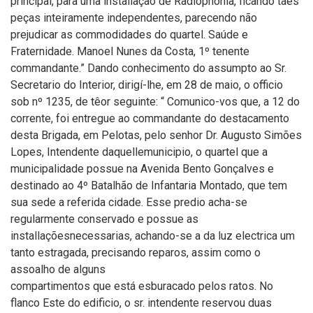
principal, para uma installação de Radiophonia, ficando taes
peças inteiramente independentes, parecendo não
prejudicar as commodidades do quartel. Saúde e
Fraternidade. Manoel Nunes da Costa, 1º tenente
commandante.” Dando conhecimento do assumpto ao Sr.
Secretario do Interior, dirigí-lhe, em 28 de maio, o officio
sob nº 1235, de têor seguinte: “ Comunico-vos que, a 12 do
corrente, foi entregue ao commandante do destacamento
desta Brigada, em Pelotas, pelo senhor Dr. Augusto Simões
Lopes, Intendente daquellemunicipio, o quartel que a
municipalidade possue na Avenida Bento Gonçalves e
destinado ao 4º Batalhão de Infantaria Montado, que tem
sua sede a referida cidade. Esse predio acha-se
regularmente conservado e possue as
installaçõesnecessarias, achando-se a da luz electrica um
tanto estragada, precisando reparos, assim como o
assoalho de alguns
compartimentos que está esburacado pelos ratos. No
flanco Este do edificio, o sr. intendente reservou duas