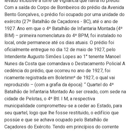
levado inclusive a torre de vigilância que havia no prédio.
Com a saída do Corpo de Bombeiros do prédio da Avenida
Bento Gonçalves, o prédio foi ocupado por uma unidade do
exército (27º Batalhão de Caçadores - BC), até o ano de
1927. Ano em que o 4º Batalhão de Infantaria Montada (4º
BIM) – primeira nomenclatura do 4º BPM, foi instalado no
local, onde permanece até os dias atuais. O prédio foi
oficialmente entregue no dia 12 de maio de 1927, pelo
Intendente Augusto Simões Lopes ao 1° tenente Manoel
Nunes da Costa que comandava o Destacamento Policial A
cedência do prédio, que ocorreu no ano de 1927, foi
ricamente registrada em Boletimnº de 1927, o qual vai
reproduzido – (com a grafia da época): “ Quartel do 4º
Batalhão de Infantaria Montado Ao ser creado, com sede na
cidade de Pelotas, o 4º Btl. I M, a respectiva
municipalidade comprometteu-se a ceder ao Estado, para
seu quartel, logo que lhe fosse restituido, o edifício que
possúe e que se achava ocupado pelo Batalhão de
Caçadores do Exército. Tendo em princípios do corrente