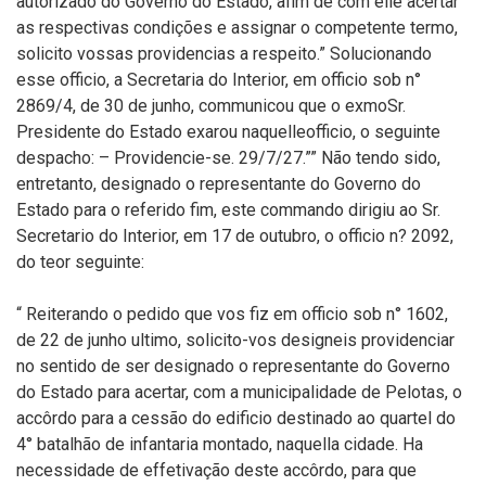
autorizado do Governo do Estado, afim de com elle acertar
as respectivas condições e assignar o competente termo,
solicito vossas providencias a respeito.” Solucionando
esse officio, a Secretaria do Interior, em officio sob n°
2869/4, de 30 de junho, communicou que o exmoSr.
Presidente do Estado exarou naquelleofficio, o seguinte
despacho: – Providencie-se. 29/7/27.”” Não tendo sido,
entretanto, designado o representante do Governo do
Estado para o referido fim, este commando dirigiu ao Sr.
Secretario do Interior, em 17 de outubro, o officio n? 2092,
do teor seguinte:
“ Reiterando o pedido que vos fiz em officio sob n° 1602,
de 22 de junho ultimo, solicito-vos designeis providenciar
no sentido de ser designado o representante do Governo
do Estado para acertar, com a municipalidade de Pelotas, o
accôrdo para a cessão do edificio destinado ao quartel do
4° batalhão de infantaria montado, naquella cidade. Ha
necessidade de effetivação deste accôrdo, para que