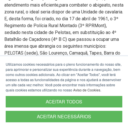
atendimento mais eficiente,para combater o abigeato, nesta
zona rural, o ideal seria dispor de uma Unidade de cavalaria.
E, desta forma, foi criado, no dia 17 de abril de 1961, o 3º
Regimento de Polícia Rural Montado (3º RPRMont),
sediado nesta cidade de Pelotas, em substituição ao 4º
Batalhão de Caçadores (4º B C) que passou a ocupar uma
área imensa que abrangia os seguintes municípios:
PELOTAS (sede), São Lourenço, Camaquã, Tapes, Barra do
Ribeiro,
Utilizamos cookies necessários para o pleno funcionamento do nosso site,
Guaíba, Pântano Grande, Rio Pardo, Minas do Butiá, Minas
para aprimorar e personalizar sua experiência durante a navegação, bem
dos Ratos, Minas do Leão, São Jerônimo, Encruzilhada do
como outros cookies adicionais. Ao clicar em "Aceitar Todos", você terá
acesso a todas as funcionalidades da página e nos ajudará a desenvolver
Sul, Pedro Osório, Canguçu, Pinheiro Machado, Bagé, Arroio
um site cada vez melhor. Você pode encontrar mais informações sobre
Grande, Jaguarão e Santa Vitória do Palmar. A nova unidade
quais cookies estamos utilizando no nosso
Aviso de Cookies
.
recebia a incumbência de executar, em toda a sua área, o
serviço de policiamento rural e urbano e para isso passou a
ACEITAR TODOS
contar com o efetivo lotado de cada município que recebeu,
na transição. Por ocasião da transformação (de 4º BC para
ACEITAR NECESSÁRIOS
3º RPRMont) estava no comando interino o Capitão Alberto