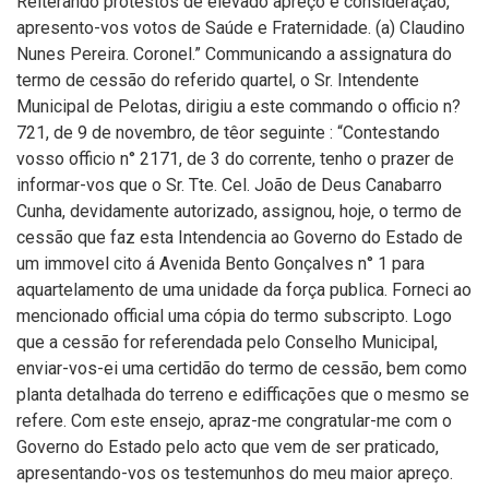
Reiterando protestos de elevado apreço e consideração,
apresento-vos votos de Saúde e Fraternidade. (a) Claudino
Nunes Pereira. Coronel.” Communicando a assignatura do
termo de cessão do referido quartel, o Sr. Intendente
Municipal de Pelotas, dirigiu a este commando o officio n?
721, de 9 de novembro, de têor seguinte : “Contestando
vosso officio n° 2171, de 3 do corrente, tenho o prazer de
informar-vos que o Sr. Tte. Cel. João de Deus Canabarro
Cunha, devidamente autorizado, assignou, hoje, o termo de
cessão que faz esta Intendencia ao Governo do Estado de
um immovel cito á Avenida Bento Gonçalves n° 1 para
aquartelamento de uma unidade da força publica. Forneci ao
mencionado official uma cópia do termo subscripto. Logo
que a cessão for referendada pelo Conselho Municipal,
enviar-vos-ei uma certidão do termo de cessão, bem como
planta detalhada do terreno e edifficações que o mesmo se
refere. Com este ensejo, apraz-me congratular-me com o
Governo do Estado pelo acto que vem de ser praticado,
apresentando-vos os testemunhos do meu maior apreço.