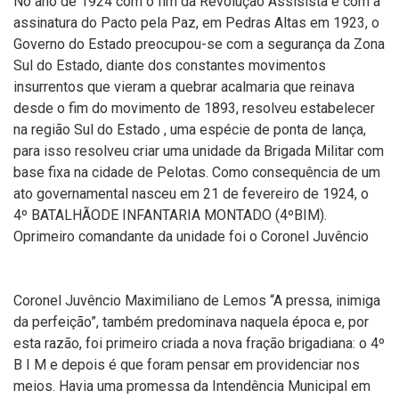
No ano de 1924 com o fim da Revolução Assisista e com a
assinatura do Pacto pela Paz, em Pedras Altas em 1923, o
Governo do Estado preocupou-se com a segurança da Zona
Sul do Estado, diante dos constantes movimentos
insurrentos que vieram a quebrar acalmaria que reinava
desde o fim do movimento de 1893, resolveu estabelecer
na região Sul do Estado , uma espécie de ponta de lança,
para isso resolveu criar uma unidade da Brigada Militar com
base fixa na cidade de Pelotas. Como consequência de um
ato governamental nasceu em 21 de fevereiro de 1924, o
4º BATALHÃODE INFANTARIA MONTADO (4ºBIM).
Oprimeiro comandante da unidade foi o Coronel Juvêncio
Coronel Juvêncio Maximiliano de Lemos “A pressa, inimiga
da perfeição”, também predominava naquela época e, por
esta razão, foi primeiro criada a nova fração brigadiana: o 4º
B I M e depois é que foram pensar em providenciar nos
meios. Havia uma promessa da Intendência Municipal em