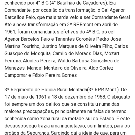
conhecido por 4° B C (4° Batalhão de Caçadores). Era
Comandante, por ocasião da transformação, o Cel Agenor
Barcellos Feio, que mais tarde veio a ser Comandante Geral
Até a nova transformação em 3º RPRmont em abril de
1961, foram comandantes efetivos do 4º B C, os cel
Agenor Barcelos Feio e Tenentes Coronéis Pedro Jose
Martins Tourinho, Justino Marques de Oliveira Filho, Carlos
Guasque de Mesquita, Camilo de Moraes Dias, Mozart
Ferreira, Alcides Pereira, Waldo Barbosa Gonçalves de
Menezes, Manoel Monteiro de Oliveira, Aldo Cortez
Campomar e Fábio Pereira Gomes
3º Regimento de Polícia Rural Montada(3º RPR Mont ), De
17 de maio de 1961 a 18 de dezembro de 1968: O abigeato
foi sempre um dos delitos que se constituiu numa das
maiores preocupações, principalmente na faixa de terreno
conhecida como zona rural da metade sul do Estado. E este
desassossego trazia uma inquietação, sem limites, para os
órgãos da Segurança. Surgindo daí a ideia de que, para um