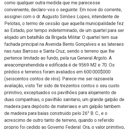
como qualquer outra medida que me parecesse
conveniente, declaro-vos o seguinte: Em nove do corrente,
assignei com o dr. Augusto Simôes Lopes, intendente de
Pelotas, o termo de cessão que aquella municipalidade fez
ao Estado, por tempo indeterminado, de um quartel para ser
alojado um batalhão da Brigada Militar. O quartel tem sua
fachada principal na Avenida Bento Gonçalves e as lateraes
nas ruas Barroso e Santa Cruz, sendo o terreno que lhe
pertence limitado ao fundo, pela rua General Argolo. A
areacomprehendida e edificada é de 9569 M2 e 70. Os
prédios e terrenos foram avaliados em 600:000$000
(seiscentos contos de réis). Parece-me ser razoavela
avaliação, visto Ter sido de trezentos contos o seu custo
primitivo, exceptuados os pavilhões para alojamento de
duas companhias, o pavilhão sanitario, um grande galpão de
madeira para depósito de materiaes e um galpão tambem
de madeira para baias construido pelo 26° B. C., e o
acrescimo de outro tanto de terreno, quando o referido
proprio foi cedido ao Governo Federal. Ora, o valor primitivo,