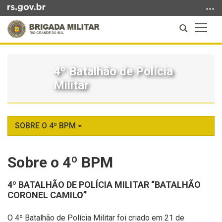
Ir
para
Abrir
Altern
o
a
a
conteúdo
Início
busca
naveg
Ir
do
para
4º Batalhão de Polícia
conteúdo
o
Militar
menu
Ir
para
a
SOBRE O 4º BPM
busca
Sobre o 4º BPM
4º BATALHÃO DE POLÍCIA MILITAR “BATALHÃO
CORONEL CAMILO”
O 4º Batalhão de Polícia Militar foi criado em 21 de