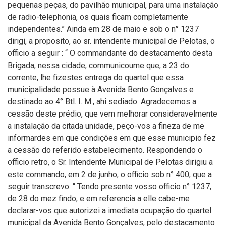
pequenas peças, do pavilhão municipal, para uma instalação
de radio-telephonia, os quais ficam completamente
independentes.” Ainda em 28 de maio e sob o n° 1237
dirigi, a proposito, ao sr. intendente municipal de Pelotas, o
officio a seguir : “ O commandante do destacamento desta
Brigada, nessa cidade, communicoume que, a 23 do
corrente, lhe fizestes entrega do quartel que essa
municipalidade possue à Avenida Bento Gonçalves e
destinado ao 4° Btl. I. M., ahi sediado. Agradecemos a
cessão deste prédio, que vem melhorar consideravelmente
a instalação da citada unidade, peço-vos a fineza de me
informardes em que condições em que esse municipio fez
a cessão do referido estabelecimento. Respondendo o
officio retro, o Sr. Intendente Municipal de Pelotas dirigiu a
este commando, em 2 de junho, o officio sob n° 400, que a
seguir transcrevo: “ Tendo presente vosso officio n° 1237,
de 28 do mez findo, e em referencia a elle cabe-me
declarar-vos que autorizei a imediata ocupação do quartel
municipal da Avenida Bento Gonçalves, pelo destacamento