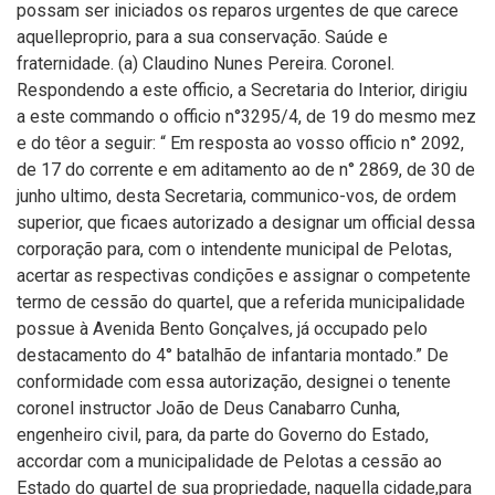
possam ser iniciados os reparos urgentes de que carece
aquelleproprio, para a sua conservação. Saúde e
fraternidade. (a) Claudino Nunes Pereira. Coronel.
Respondendo a este officio, a Secretaria do Interior, dirigiu
a este commando o officio n°3295/4, de 19 do mesmo mez
e do têor a seguir: “ Em resposta ao vosso officio n° 2092,
de 17 do corrente e em aditamento ao de n° 2869, de 30 de
junho ultimo, desta Secretaria, communico-vos, de ordem
superior, que ficaes autorizado a designar um official dessa
corporação para, com o intendente municipal de Pelotas,
acertar as respectivas condições e assignar o competente
termo de cessão do quartel, que a referida municipalidade
possue à Avenida Bento Gonçalves, já occupado pelo
destacamento do 4° batalhão de infantaria montado.” De
conformidade com essa autorização, designei o tenente
coronel instructor João de Deus Canabarro Cunha,
engenheiro civil, para, da parte do Governo do Estado,
accordar com a municipalidade de Pelotas a cessão ao
Estado do quartel de sua propriedade, naquella cidade,para