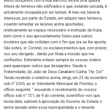
Bento Gonçalves com a Rua Barroso, existe uma quadra
inteira de terrenos não edificados e que, estando cercada, é
unicamente occupada por um tumulo. A meu ver, haveria
interesse, por parte do Estado, em adquirir taes terrenos,
visando remediar as lacunas acima apontadas,
relativamente ao espaço necessário à instrução da tropa,
bem como o seu aproveitamento futuro para outros
mistéres que não collidam com o fim que ora se lhe aponta.
São estes, sr. Coronel, os esclarecimentos que, com prazer,
vos sou obrigado , dando por finda a missão que me
confiastes. Entretanto estarei sempre às vossas ordens
para quaesquer outros que desejardes. Saude e
Fraternidade, (a) João de Deus Canabarro Cunha. Tte. Cel.”
Tendo recebido o relatório acima, dirigi, em 23 de novembro
sob n° 2265, ao sr. Intendente Municipal de Pelotas, o
officio seguinte: “ acusando o recebimento do vossos
officio sob n° 721, de 9 do corrente, scientifico-vos que,
nesta data, submeti à aprovação do Governo do Estado o
termo lavrado entre essa municipalidade e o tenente