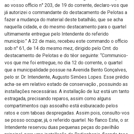
ao vosso officio n° 203, de 19 do corrente, declaro-vos que
já autorizei o commandante do destacamento de Pelotas a
fazer a mudança do material deste batalhão, que se acha
naquella cidade, e do mesmo destacamento para o quartel
ultimamente entregue pelo Intendente do referido
município.” A 22 de maio, recebeu este commando o officio
sob n° 61, de 14 do mesmo mez, dirigido pelo Cmt. do
destacamento de Pelotas e do têor seguinte: “Communico-
vos que me foi entregue, no dia 12 do corrente, o quartel
que a municipalidade possue na Avenida Bento Gonçalves,
pelo sr. Dr. Intendente, Augusto Simôes Lopes. Esse prédio
acha-se em relativo estado de conservação , possuindo as
installações necessárias. A installação de luz está um tanto
estragada, precisando reparos, assim como alguns
compartimentos cujo assoalho está esburacado pelos
ratos e com taboas despregadas. Assim pois, consulto-vos
se posso occupar, já, o referido quartel. No flanco Este, o sr.
Intendente reservou duas pequenas peças do pavilhão