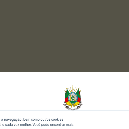
te a navegação, bem como outros cookies
 site cada vez melhor. Você pode encontrar mais