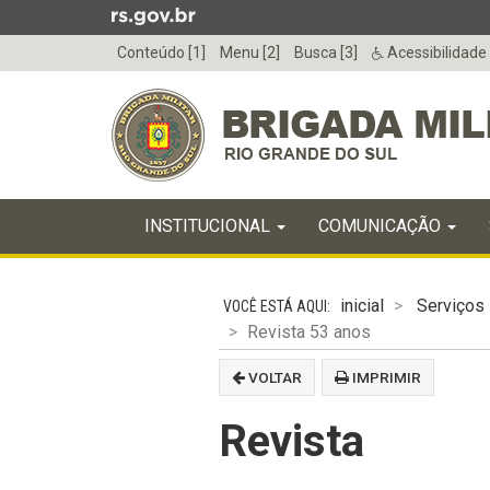
Ir
para
Conteúdo [1]
Menu [2]
Busca [3]
Acessibilidade
o
conteúdo
Ir
para
o
menu
Início
Ir
INICIAL
INSTITUCIONAL
COMUNICAÇÃO
do
para
menu
Início
a
do
busca
inicial
Serviços
conteúdo
Revista 53 anos
VOLTAR
IMPRIMIR
Revista