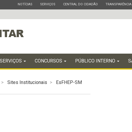
ESTADO
ESTADO
ESTADO
ESTADO
NOTÍCIAS
SERVIÇOS
CENTRAL DO CIDADÃO
TRANSPARÊNCIA
SERVIÇOS
CONCURSOS
PÚBLICO INTERNO
S
Sites Institucionais
EsFHEP-SM