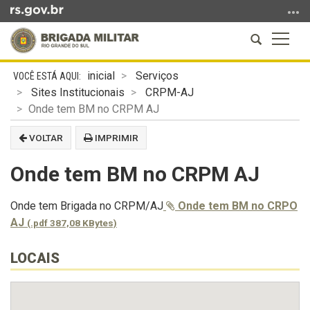
Ir
para
Abrir
Altern
o
a
a
conteúdo
Início
busca
naveg
Ir
inicial
Serviços
do
para
Sites Institucionais
CRPM-AJ
conteúdo
o
Onde tem BM no CRPM AJ
menu
VOLTAR
IMPRIMIR
Ir
para
Onde tem BM no CRPM AJ
a
busca
Onde tem Brigada no CRPM/AJ
Onde tem BM no CRPO
AJ
(.pdf 387,08 KBytes)
LOCAIS