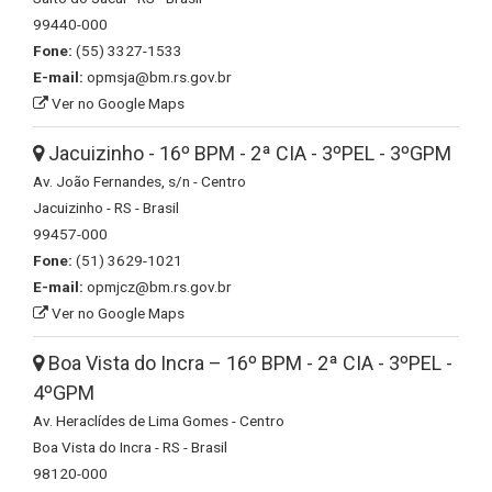
99440-000
Fone:
(55) 3327-1533
E-mail:
opmsja@bm.rs.gov.br
Ver no Google Maps
Jacuizinho - 16º BPM - 2ª CIA - 3ºPEL - 3ºGPM
Av. João Fernandes, s/n - Centro
Jacuizinho - RS - Brasil
99457-000
Fone:
(51) 3629-1021
E-mail:
opmjcz@bm.rs.gov.br
Ver no Google Maps
Boa Vista do Incra – 16º BPM - 2ª CIA - 3ºPEL -
4ºGPM
Av. Heraclídes de Lima Gomes - Centro
Boa Vista do Incra - RS - Brasil
98120-000