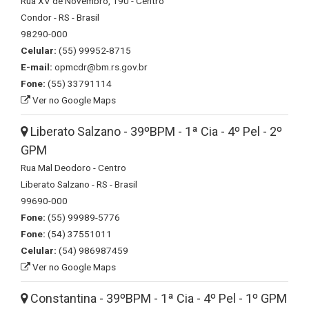
Rua XV de Novembro, 190 - Centro
Condor - RS - Brasil
98290-000
Celular:
(55) 99952-8715
E-mail:
opmcdr@bm.rs.gov.br
Fone:
(55) 33791114
Ver no Google Maps
Liberato Salzano - 39ºBPM - 1ª Cia - 4º Pel - 2º
GPM
Rua Mal Deodoro - Centro
Liberato Salzano - RS - Brasil
99690-000
Fone:
(55) 99989-5776
Fone:
(54) 37551011
Celular:
(54) 986987459
Ver no Google Maps
Constantina - 39ºBPM - 1ª Cia - 4º Pel - 1º GPM