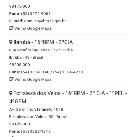
98175-000
Fone:
(55) 3272-9061
E-mail:
opm-jari@bm.rs.gov.br
Ver no Google Maps
Ibirubá - 16ºBPM - 2ªCIA
Rua Serafim Fagundes,1727 - Odila
Ibirubá - RS - Brasil
98200-000
Fone:
(54) 33241148 / (54) 3324-4278
Ver no Google Maps
Fortaleza dos Valos - 16ºBPM - 2ª CIA - 1ºPEL -
4ºGPM
Av. Gerônimo Stefanello,1018
Fortaleza dos Valos - RS - Brasil
98125-000
Fone:
(55) 3328-1316