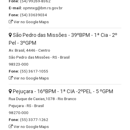
Fone:
(54) 99269-8362
E-mail:
opmnxg@bm.rs.gov.br
Fone:
(54) 33639034
Ver no Google Maps
São Pedro das Missões - 39ºBPM - 1ª Cia - 2º
Pel - 3ºGPM
Av. Brasil, 4446 - Centro
São Pedro das Missões - RS - Brasil
98323-000
Fone:
(55) 3617-1055
Ver no Google Maps
Pejuçara - 16ºBPM - 1ª CIA -2ºPEL - 5 ºGPM
Rua Duque de Caxias,1078 - Rio Branco
Pejuçara - RS - Brasil
98270-000
Fone:
(55) 3377-1262
Ver no Google Maps