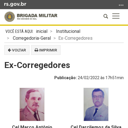
Ir
para
Abrir
Altern
o
a
a
conteúdo
Início
busca
naveg
Ir
inicial
Institucional
do
para
Corregedoria-Geral
Ex-Corregedores
conteúdo
o
VOLTAR
IMPRIMIR
menu
Ir
Ex-Corregedores
para
a
Publicação:
24/02/2022 às 17h51min
busca
Cel Marco Antônio
Cel Darcilemos da Silva