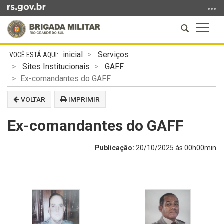
Ir
para
Abrir
Altern
o
a
a
conteúdo
Início
busca
naveg
Ir
inicial
Serviços
do
para
Sites Institucionais
GAFF
conteúdo
o
Ex-comandantes do GAFF
menu
VOLTAR
IMPRIMIR
Ir
para
Ex-comandantes do GAFF
a
busca
Publicação:
20/10/2025 às 00h00min