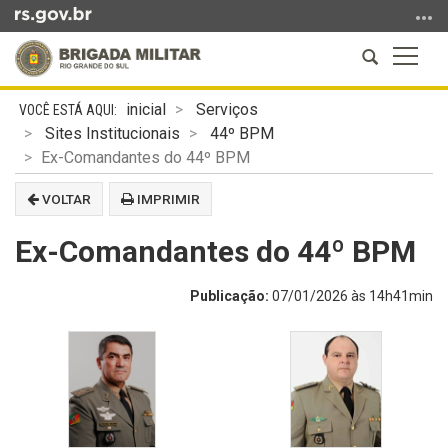
Ir
para
Abrir
Altern
o
a
a
conteúdo
Início
busca
naveg
Ir
inicial
Serviços
do
para
Sites Institucionais
44º BPM
conteúdo
o
Ex-Comandantes do 44º BPM
menu
VOLTAR
IMPRIMIR
Ir
para
Ex-Comandantes do 44º BPM
a
busca
Publicação:
07/01/2026 às 14h41min