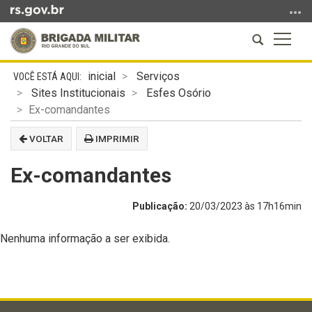
Ir
para
Abrir
Altern
o
a
a
conteúdo
Início
busca
naveg
Ir
inicial
Serviços
do
para
Sites Institucionais
Esfes Osório
conteúdo
o
Ex-comandantes
menu
VOLTAR
IMPRIMIR
Ir
para
Ex-comandantes
a
busca
Publicação:
20/03/2023 às 17h16min
Nenhuma informação a ser exibida.