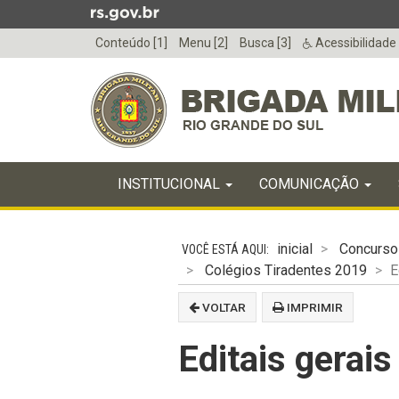
Ir
para
Conteúdo [1]
Menu [2]
Busca [3]
Acessibilidade
o
conteúdo
Ir
para
o
menu
Início
Ir
INICIAL
INSTITUCIONAL
COMUNICAÇÃO
do
para
menu
Início
a
do
busca
inicial
Concurso
conteúdo
Colégios Tiradentes 2019
E
VOLTAR
IMPRIMIR
Editais gera