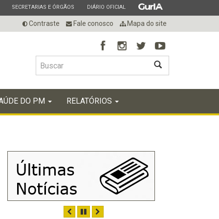
ESTADO
ESTADO
ESTADO
SECRETARIAS E ÓRGÃOS
DIÁRIO OFICIAL
Contraste
Fale conosco
Mapa do site
BUSCAR
AÚDE DO PM
RELATÓRIOS
ANTERIOR
PAUSAR
PRÓXIMO