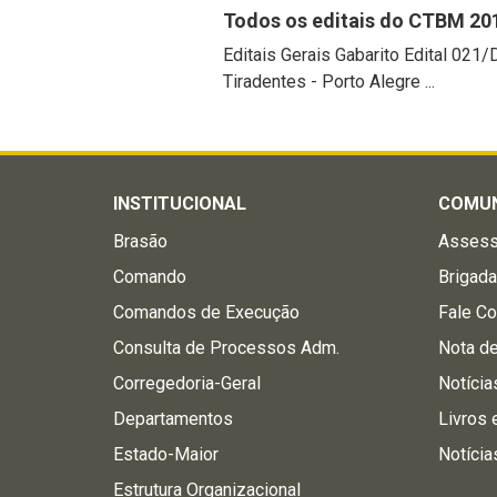
Todos os editais do CTBM 20
Editais Gerais Gabarito Edital 02
Tiradentes - Porto Alegre ...
INSTITUCIONAL
COMU
Brasão
Assess
Comando
Brigad
Comandos de Execução
Fale C
Consulta de Processos Adm.
Nota d
Corregedoria-Geral
Notícia
Departamentos
Livros 
Estado-Maior
Notícia
Estrutura Organizacional