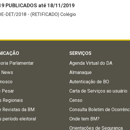
19 PUBLICADOS até 18/11/2019
1/DE-DET/2018 - (RETIFICADO) Colégio
NICAÇÃO
SERVIÇOS
oria Parlamentar
Agenda Virtual do DA
a News
Almanaque
onosco
Autenticação de BO
e Pesar
Carta de Serviços ao usuário
s Regionais
Censo
e Revistas da BM
Consulta Boletim de Ocorrênc
s período eleitoral
Onde tem BM?
Orientações de Segurança