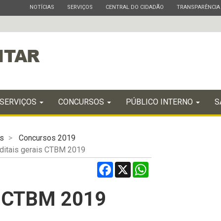
ESTADO
ESTADO
ESTADO
ESTADO
NOTÍCIAS
SERVIÇOS
CENTRAL DO CIDADÃO
TRANSPARÊNCIA
SERVIÇOS
CONCURSOS
PÚBLICO INTERNO
S
s
Concursos 2019
ditais gerais CTBM 2019
Facebook
X
WhatsApp
is CTBM 2019