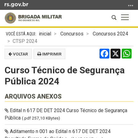
Ir
para
Abrir
Altern
o
a
a
conteúdo
Início
busca
naveg
Ir
inicial
Concursos
Concursos 2024
do
para
CTSP 2024
conteúdo
o
Facebook
X
Wh
VOLTAR
IMPRIMIR
menu
Ir
Curso Técnico de Segurança
para
a
Pública 2024
busca
ARQUIVOS ANEXOS
Edital n 617 DE DET 2024 Curso Técnico de Segurança
Pública
(.pdf 257,10 KBytes)
Aditamento n 001 ao Edital n 617 DE DET 2024